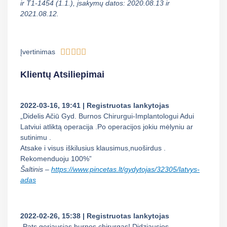
ir T1-1454 (1.1.), įsakymų datos: 2020.08.13 ir
2021.08.12.





Įvertinimas
Klientų Atsiliepimai
2022-03-16, 19:41 | Registruotas lankytojas
„Didelis Ačiū Gyd. Burnos Chirurgui-Implantologui Adui
Latviui atliktą operacija .Po operacijos jokiu mėlyniu ar
sutinimu .
Atsake i visus iškilusius klausimus,nuoširdus .
Rekomenduoju 100%”
Šaltinis –
https://www.pincetas.lt/gydytojas/32305/latvys-
adas
2022-02-26, 15:38 | Registruotas lankytojas
„Pats geriausias burnos chirurgas! Didziausios