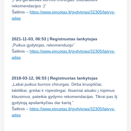
rekomendacijos :)”
Šaltinis –
https://www.pincetas.lt/gydytojas/32305/latvys-
adas
2021-11-03, 06:53 | Registruotas lankytojas
„Puikus gydytojas, rekomenduoju”
Šaltinis –
https://www.pincetas.lt/gydytojas/32305/latvys-
adas
2018-03-12, 06:53 | Registruotas lankytojas
„Labai puikus burnos chirurgas. Dirba kruopščiai,
taktiškai, greitai ir rūpestingai. Išsamiai atsako į rūpimus
klausimus, pateikia gydymo rekomendacijas. Tikrai pas šį
gydytoją apsilankyčiau dar kartą.”
Šaltinis –
https://www.pincetas.lt/gydytojas/32305/latvys-
adas