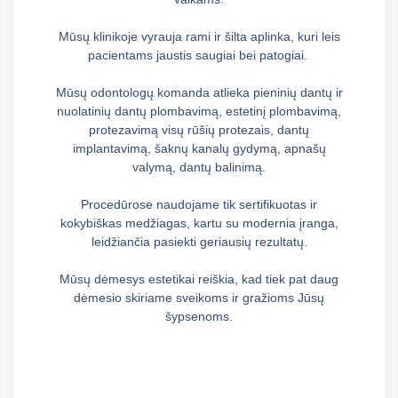
Mūsų klinikoje vyrauja rami ir šilta aplinka, kuri leis
pacientams jaustis saugiai bei patogiai.
Mūsų odontologų komanda atlieka pieninių dantų ir
nuolatinių dantų plombavimą, estetinį plombavimą,
protezavimą visų rūšių protezais, dantų
implantavimą, šaknų kanalų gydymą, apnašų
valymą, dantų balinimą.
Procedūrose naudojame tik sertifikuotas ir
kokybiškas medžiagas, kartu su modernia įranga,
leidžiančia pasiekti geriausių rezultatų.
Mūsų dėmesys estetikai reiškia, kad tiek pat daug
dėmesio skiriame sveikoms ir gražioms Jūsų
šypsenoms.