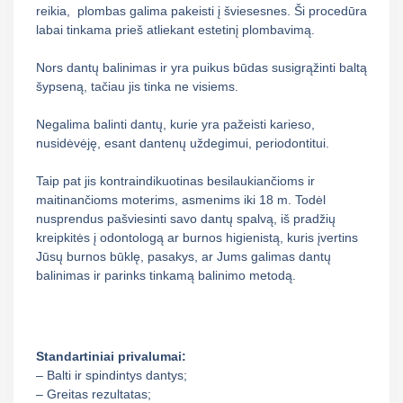
reikia,
plombas galima pakeisti į šviesesnes. Ši procedūra
labai tinkama prieš atliekant estetinį plombavimą.
Nors dantų balinimas ir yra puikus būdas susigrąžinti baltą
šypseną, tačiau jis tinka ne visiems.
Negalima balinti dantų, kurie yra pažeisti karieso,
nusidėvėję, esant dantenų uždegimui, periodontitui.
Taip pat jis kontraindikuotinas besilaukiančioms ir
maitinančioms moterims, asmenims iki 18 m. Todėl
nusprendus pašviesinti savo dantų spalvą, iš pradžių
kreipkitės į odontologą ar burnos higienistą, kuris įvertins
Jūsų burnos būklę, pasakys, ar Jums galimas dantų
balinimas ir parinks tinkamą balinimo metodą.
Standartiniai privalumai:
– Balti ir spindintys dantys;
– Greitas rezultatas;