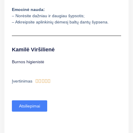
Emocinė nauda:
– Norėsite dažniau ir daugiau šypsotis;
– Atkreipsite aplinkinių dėmesį baltų dantų šypsena.
Kamilė Viršilienė
Burnos higienistė





Įvertinimas
Atsiliepimai