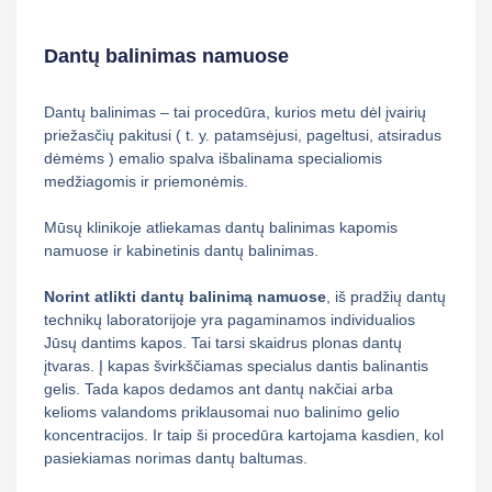
Dantų balinimas namuose
Dantų balinimas – tai procedūra, kurios metu dėl įvairių
priežasčių pakitusi ( t. y. patamsėjusi, pageltusi, atsiradus
dėmėms ) emalio spalva išbalinama specialiomis
medžiagomis ir priemonėmis.
Mūsų klinikoje atliekamas dantų balinimas kapomis
namuose ir kabinetinis dantų balinimas.
Norint atlikti dantų balinimą namuose
, iš pradžių dantų
technikų laboratorijoje yra pagaminamos individualios
Jūsų dantims kapos. Tai tarsi skaidrus plonas dantų
įtvaras. Į kapas švirkščiamas specialus dantis balinantis
gelis. Tada kapos dedamos ant dantų nakčiai arba
kelioms valandoms priklausomai nuo balinimo gelio
koncentracijos. Ir taip ši procedūra kartojama kasdien, kol
pasiekiamas norimas dantų baltumas.