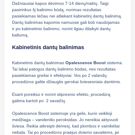
Dažniausiai kapos dėvimos 7-14 dienų/naktų. Taigi
pasirinkus šį balinimo būdą, norimas rezultatas
pasiekiamas lėčiau nei atliekant kabinetinį dantų balinimą.
Dantų balinimas kapomis namuose gali būti naudojamas
ir po kabinetinio balinimo, norint ilgiau išlaikyti dantų
baltumą.
Kabinetinis dantų balinimas
Kabinetinis dantų balinimas
Opalescence Boost
sistema.
Tai labai patogus dantų balinimo būdas, nes rezultatas
pasiekiamas greitai ir efektyviai. Vos po 2 valandų
procedūros galite džiaugtis gerokai šviesesniais dantimis.
Esant poreikiui ir norint stipresnio efekto, procedūrą
galima kartoti po
2 savaičių.
Opalescence Boost sistemoje yra gelis, kurio veiklioji
medžiaga – vandenilio peroksidas. Jo nereikia aktyvuoti
šviesa. Reikia atkreipti dėmesį, kad plombos ir vainikėliai
nebala. Tai po procedūros praėjus dviems savaitėms, jei