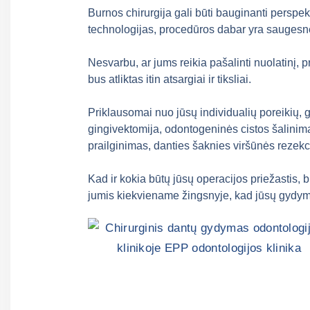
Vaikų dantų
Burnos chirurgija gali būti bauginanti perspe
gydymas
technologijas, procedūros dabar yra saugesnė
Rentgenologiniai
tyrimai
Nesvarbu, ar jums reikia pašalinti nuolatinį, pr
bus atliktas itin atsargiai ir tiksliai.
Priklausomai nuo jūsų individualių poreikių, gali
gingivektomija, odontogeninės cistos šalinimas
prailginimas, danties šaknies viršūnės rezekc
Kad ir kokia būtų jūsų operacijos priežastis, 
jumis kiekviename žingsnyje, kad jūsų gydyma