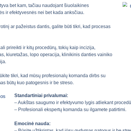
ktyva bet kam, tačiau naudojant šiuolaikines
s ir efektyvesnės nei bet kada anksčiau.
otinį ar pažeistus dantis, galite būti tikri, kad procesas
 prireikti ir kitų procedūrų, tokių kaip incizija,
, kiuretažas, lopo operacija, klinikinis danties vainiko
ija.
būkite tikri, kad mūsų profesionalų komanda dirbs su
s būtų kuo patogesnis ir be streso.
Standartiniai privalumai:
– Aukštas saugumo ir efektyvumo lygis atliekant procedū
– Profesionali ekspertų komanda su ilgamete patirtimi.
Emocinė nauda:
– Būsite užtikrintas, kad jūsų gydymas patogus ir be stre