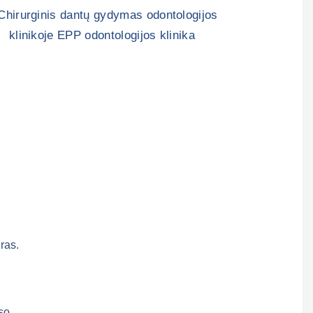
ras.
so.