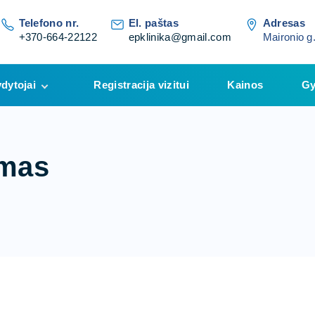
Telefono nr.
El. paštas
Adresas
+370-664-22122
epklinika@gmail.com
Maironio g.
dytojai
Registracija vizitui
Kainos
Gy
as Latvys
lė Polmonaitė –
liuščenko​
ymas
ka
ankevičienė
ė Giedrytė