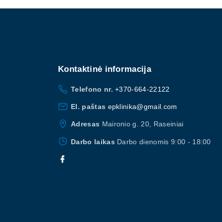
Kontaktinė
informacija
Telefono nr.
+370-664-22122
El. paštas
epklinika@gmail.com
Adresas
Maironio g. 20, Raseiniai
Darbo laikas
Darbo dienomis 9:00 - 18:00
f
a
c
e
b
o
o
k