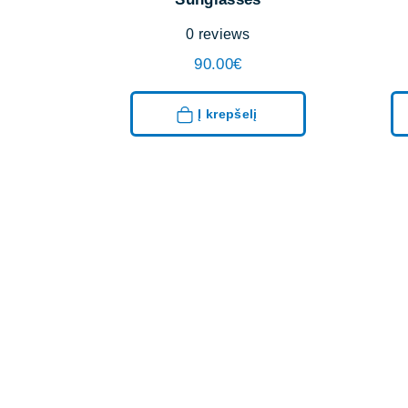
0
reviews
90.00
€
Į krepšelį