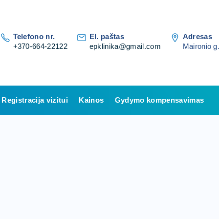
Telefono nr.
El. paštas
Adresas
+370-664-22122
epklinika@gmail.com
Maironio g.
Registracija vizitui
Kainos
Gydymo kompensavimas
tė –