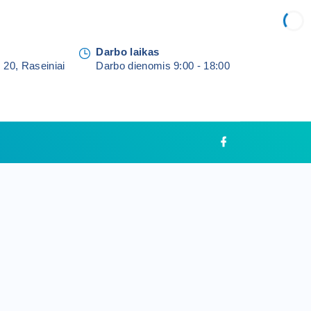
Darbo laikas
 20, Raseiniai
Darbo dienomis 9:00 - 18:00
f
a
c
e
b
o
o
k