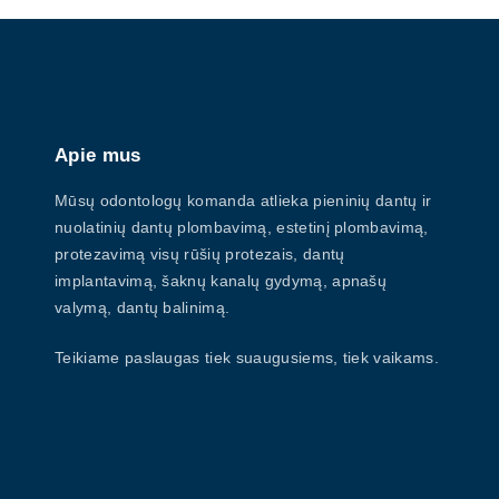
e
n
p
o
s
p
a
m
t
a
g
i
y
Apie mus
o
e
b
n
Mūsų odontologų komanda atlieka pieninių dantų ir
e
nuolatinių dantų plombavimą, estetinį plombavimą,
s
c
protezavimą visų rūšių protezais, dantų
m
h
implantavimą, šaknų kanalų gydymą, apnašų
a
valymą, dantų balinimą.
o
y
s
b
Teikiame paslaugas tiek suaugusiems, tiek vaikams.
e
e
n
c
o
h
n
o