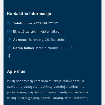
Kontaktinė
informacija
+370-664-22122
Telefono nr.
epklinika@gmail.com
El. paštas
Maironio g. 20, Raseiniai
Adresas
Darbo dienomis 9:00 - 18:00
Darbo laikas
f
a
c
e
b
Apie mus
o
o
k
Mūsų odontologų komanda atlieka pieninių dantų ir
nuolatinių dantų plombavimą, estetinį plombavimą,
protezavimą visų rūšių protezais, dantų implantavimą,
šaknų kanalų gydymą, apnašų valymą, dantų balinimą.