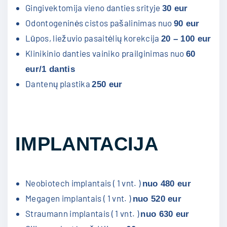
Gingivektomija vieno danties srityje
30 eur
Odontogeninės cistos pašalinimas nuo
90 eur
Lūpos, liežuvio pasaitėlių korekcija
20 – 100 eur
Klinikinio danties vainiko prailginimas nuo
60
eur/1 dantis
Dantenų plastika
250 eur
IMPLANTACIJA
Neobiotech implantais ( 1 vnt. )
nuo 480 eur
Megagen implantais ( 1 vnt. )
nuo 520 eur
Straumann implantais ( 1 vnt. )
nuo 630 eur