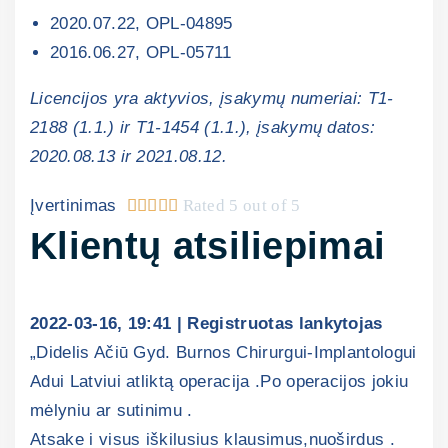
2020.07.22, OPL-04895
2016.06.27, OPL-05711
Licencijos yra aktyvios, įsakymų numeriai: T1-
2188 (1.1.) ir T1-1454 (1.1.), įsakymų datos:
2020.08.13 ir 2021.08.12.
Įvertinimas





Rated 5 out of 5
Klientų atsiliepimai
2022-03-16, 19:41 | Registruotas lankytojas
„Didelis Ačiū Gyd. Burnos Chirurgui-Implantologui
Adui Latviui atliktą operacija .Po operacijos jokiu
mėlyniu ar sutinimu .
Atsake i visus iškilusius klausimus,nuoširdus .