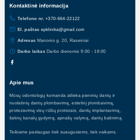
Kontaktinė
informacija
Telefono nr.
+370-664-22122
El. paštas
epklinika@gmail.com
Adresas
Maironio g. 20, Raseiniai
Darbo laikas
Darbo dienomis 9:00 - 18:00
f
a
c
e
b
Apie mus
o
o
k
Mūsų odontologų komanda atlieka pieninių dantų ir
nuolatinių dantų plombavimą, estetinį plombavimą,
protezavimą visų rūšių protezais, dantų implantavimą,
šaknų kanalų gydymą, apnašų valymą, dantų balinimą.
Teikiame paslaugas tiek suaugusiems, tiek vaikams.