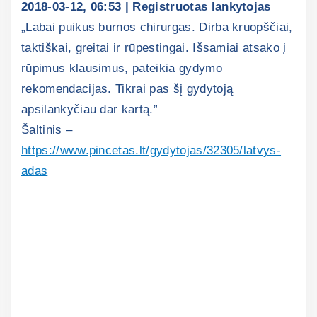
2018-03-12, 06:53 | Registruotas lankytojas
„Labai puikus burnos chirurgas. Dirba kruopščiai,
taktiškai, greitai ir rūpestingai. Išsamiai atsako į
rūpimus klausimus, pateikia gydymo
rekomendacijas. Tikrai pas šį gydytoją
apsilankyčiau dar kartą.”
Šaltinis –
https://www.pincetas.lt/gydytojas/32305/latvys-
adas