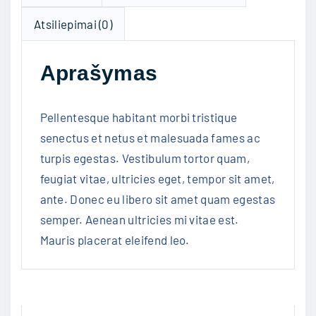
i
Atsiliepimai (0)
e
k
Aprašymas
i
s
:
Pellentesque habitant morbi tristique
P
senectus et netus et malesuada fames ac
o
turpis egestas. Vestibulum tortor quam,
l
feugiat vitae, ultricies eget, tempor sit amet,
o
ante. Donec eu libero sit amet quam egestas
semper. Aenean ultricies mi vitae est.
Mauris placerat eleifend leo.