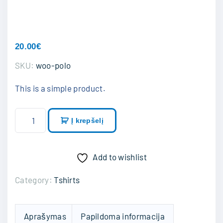
20.00
€
SKU:
woo-polo
This is a simple product.
p
Į krepšelį
r
o
d
Add to wishlist
u
Category:
Tshirts
k
t
o
Aprašymas
Papildoma informacija
k