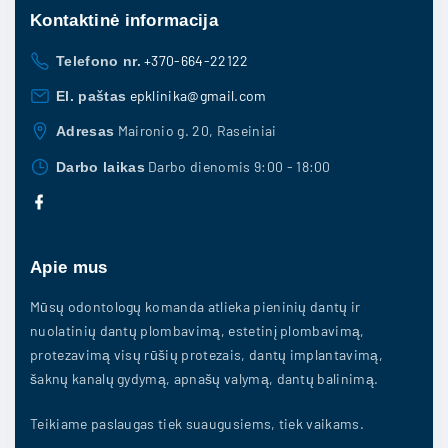
h
Kontaktinė
informacija
o
e
n
+370-664-22122
Telefono nr.
o
s
p
epklinika@gmail.com
El. paštas
m
t
Maironio g. 20, Raseiniai
Adresas
a
i
Darbo dienomis 9:00 - 18:00
Darbo laikas
y
o
f
b
n
a
c
e
e
s
b
c
Apie mus
o
m
o
h
k
a
Mūsų odontologų komanda atlieka pieninių dantų ir
o
y
nuolatinių dantų plombavimą, estetinį plombavimą,
s
protezavimą visų rūšių protezais, dantų implantavimą,
b
e
šaknų kanalų gydymą, apnašų valymą, dantų balinimą.
e
n
c
Teikiame paslaugas tiek suaugusiems, tiek vaikams.
o
h