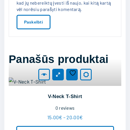
kad jų nebereiktų įvesti iš naujo, kai kitą kartą
vėl norėsiu parašyti komentarą.
Panašūs produktai
T
h
i
V-Neck T-Shirt
s
0
reviews
p
P
15.00
€
–
20.00
€
r
r
T
i
o